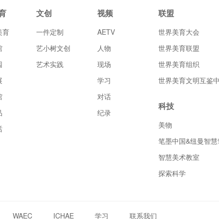
育
文创
视频
联盟
美育
一件定制
AETV
世界美育大会
馆
艺小树文创
人物
世界美育联盟
园
艺术实践
现场
世界美育组织
展
学习
世界美育文明互鉴
馆
对话
科技
品
纪录
美物
话
笔墨中国&纽曼智慧
智慧美术教室
探索科学
WAEC
ICHAE
学习
联系我们