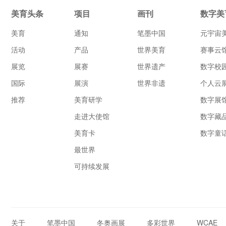
美育头条
项目
画刊
数字美
美育
通知
笔墨中国
元宇宙
活动
产品
世界美育
赛事云
展览
展赛
世界遗产
数字校
国际
展演
世界非遗
个人云
推荐
美育研学
数字展
走进大使馆
数字藏
美育卡
数字童
最世界
可持续发展
关于
笔墨中国
冬奥画展
多彩世界
WCAE