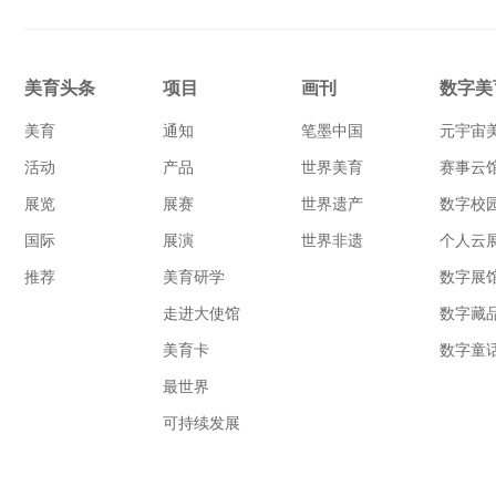
美育头条
项目
画刊
数字美
美育
通知
笔墨中国
元宇宙
活动
产品
世界美育
赛事云
展览
展赛
世界遗产
数字校
国际
展演
世界非遗
个人云
推荐
美育研学
数字展
走进大使馆
数字藏
美育卡
数字童
最世界
可持续发展