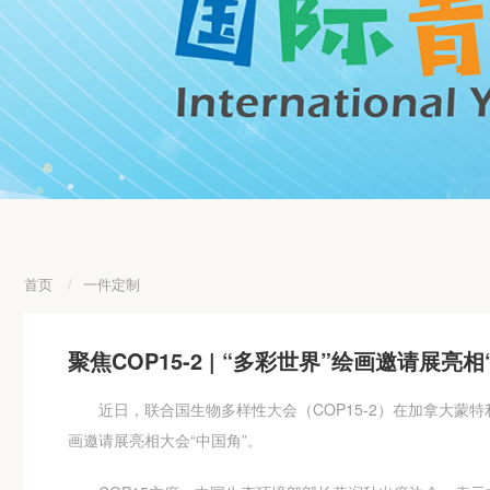
首页
/
一件定制
聚焦COP15-2 | “多彩世界”绘画邀请展亮
近日，联合国生物多样性大会（COP15-2）在加拿大蒙特
画邀请展亮相大会“中国角”。