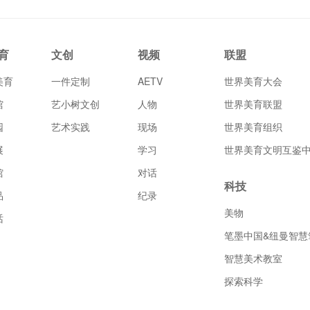
育
文创
视频
联盟
美育
一件定制
AETV
世界美育大会
馆
艺小树文创
人物
世界美育联盟
园
艺术实践
现场
世界美育组织
展
学习
世界美育文明互鉴
馆
对话
科技
品
纪录
美物
话
笔墨中国&纽曼智慧
智慧美术教室
探索科学