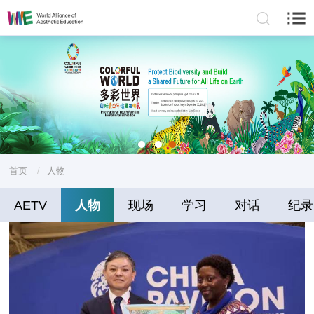
首页
/
人物
AETV
人物
现场
学习
对话
纪录